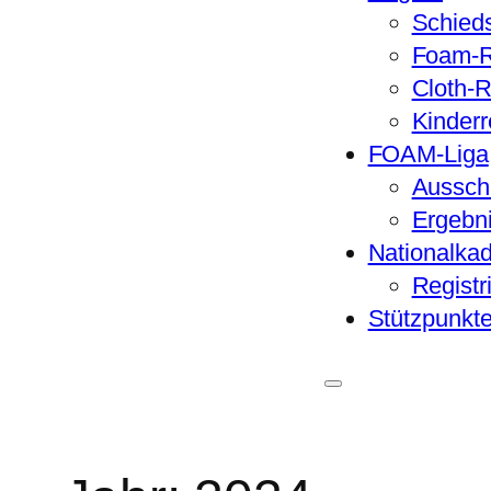
Schieds
Foam-R
Cloth-
Kinderr
FOAM-Liga
Aussch
Ergebn
Nationalkad
Registr
Stützpunkt