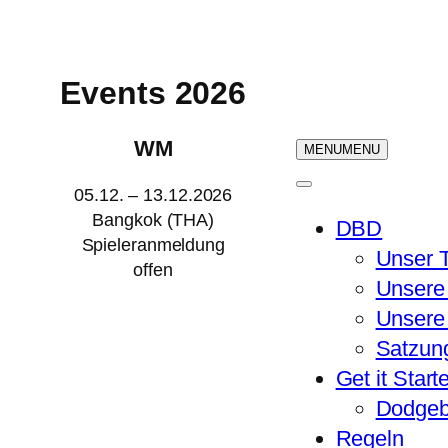
Zum
Inhalt
springen
Events 2026
WM
MENU
MENU
05.12. – 13.12.2026
Bangkok (THA)
DBD
Spieleranmeldung
Unser 
offen
Unsere
Unsere 
Satzun
Get it Start
Dodgeb
Regeln