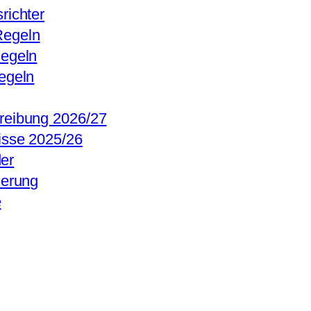
richter
egeln
Regeln
egeln
reibung 2026/27
isse 2025/26
er
ierung
e