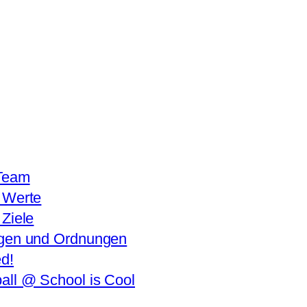
Team
 Werte
Ziele
gen und Ordnungen
ed!
all @ School is Cool