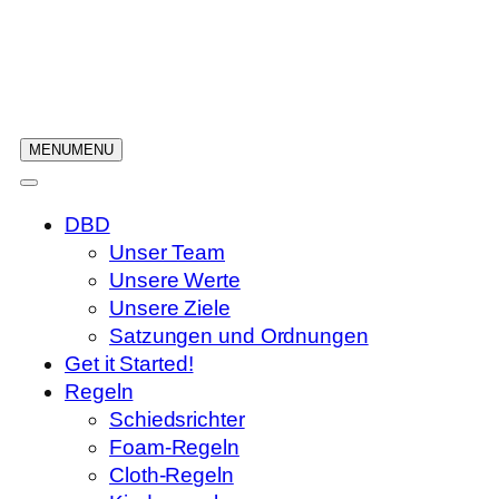
Zum
Inhalt
springen
MENU
MENU
DBD
Unser Team
Unsere Werte
Unsere Ziele
Satzungen und Ordnungen
Get it Started!
Regeln
Schiedsrichter
Foam-Regeln
Cloth-Regeln